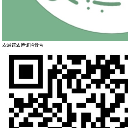
农展馆农博馆抖音号