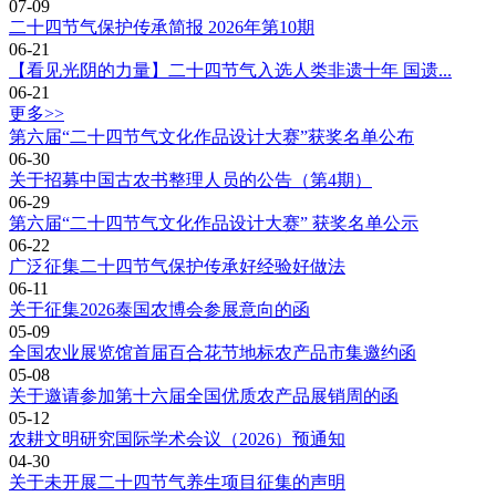
07-09
二十四节气保护传承简报 2026年第10期
06-21
【看见光阴的力量】二十四节气入选人类非遗十年 国遗...
06-21
更多>>
第六届“二十四节气文化作品设计大赛”获奖名单公布
06-30
关于招募中国古农书整理人员的公告（第4期）
06-29
第六届“二十四节气文化作品设计大赛” 获奖名单公示
06-22
广泛征集二十四节气保护传承好经验好做法
06-11
关于征集2026泰国农博会参展意向的函
05-09
全国农业展览馆首届百合花节地标农产品市集邀约函
05-08
关于邀请参加第十六届全国优质农产品展销周的函
05-12
农耕文明研究国际学术会议（2026）预通知
04-30
关于未开展二十四节气养生项目征集的声明