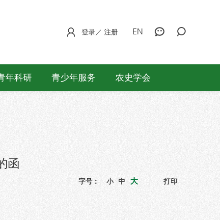
EN
登录
／
注册
青年科研
青少年服务
农史学会
的函
大
字号：
小
中
打印