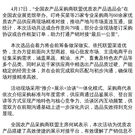
4月17日，“全国农产品采购商联盟优质农产品选品会”在
全国农业展览馆举办。叮咚买菜等25家专业采购商与60余家优
质农产品供应商现场精准对接，推动产地与市场直连互通。据
统计，本次活动共达成合作意向79项，部分企业现场签订采购
协议或合作框架订单，助力打通产销对接“最后一公里”。
本次选品会着力将会前筹备做深做实。依托联盟渠道优
势，主办方提前面向大型商超、核心批发市场、主流电商平台
征集采购需求，涵盖果蔬、粮油、水产、畜禽及特色农产品等
多个品类。同时从近千家供应商中精选出产品品质过硬、产能
稳定的经营主体，并在会前完成双向匹配与初步沟通，确保现
场对接精准高效。
活动现场采用“推介+展示+洽谈”一体化模式。采购商代表
依次介绍采购标准与年度需求，供应商通过品鉴展示、登台宣
讲等方式呈现产地特色与核心竞争力。洽谈区内互动频繁，供
需双方在前期沟通基础上进一步深化共识，选品实效得到充分
显现。
全国农产品采购商联盟主席何斌表示，本次活动为优质农
产品搭建了高效便捷的展示对接平台，有效缓解了产销信息不