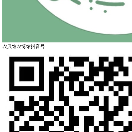
农展馆农博馆抖音号