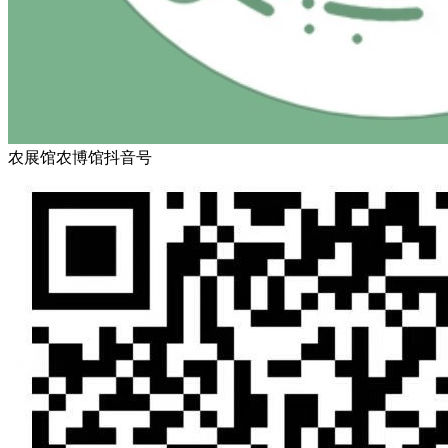
农展馆农博馆抖音号