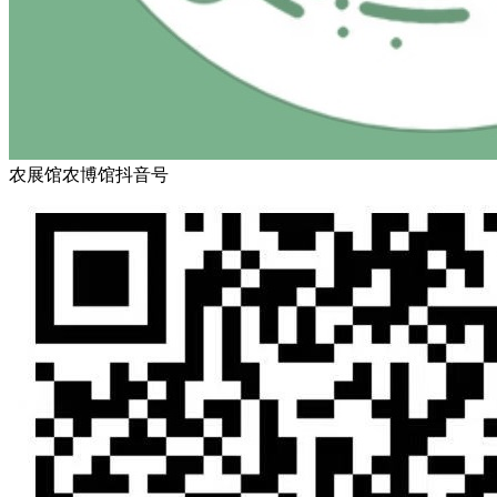
农展馆农博馆抖音号