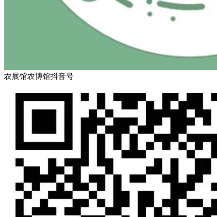
农展馆农博馆抖音号