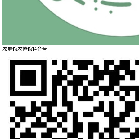
农展馆农博馆抖音号