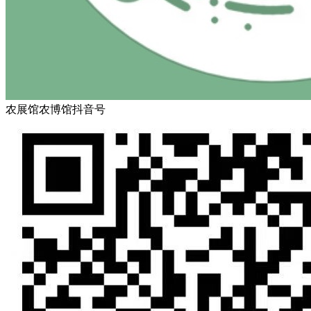
农展馆农博馆抖音号