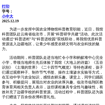
打印
字号：
小
中
大
2025.12.19
为进一步发挥中国农业博物馆科普教育职能，近日，我馆
科普团队赴云南省临沧市，开展“科普研学共建”活动。此次活
动通过“科普进村”与“科普进校园”双线联动，将我馆优质科普
资源送入边疆地区，让青少年感受农耕文明与农业科技的魅
力。
活动期间，科普团队走进当地忙令小学和蚂蚁堆中心完全
小学，带领当地师生先后体验了我馆《大地上的诗篇》《五谷
识别》《土壤的世界》《二十四节气概览》等特色课程，孩子
们通过观察种子、制作节气书签、操作土壤渗水实验等方式，
在互动中学习农业知识，感悟农耕乐趣。课堂上，同学们踊跃
参与、积极提问，展现出对农业的浓厚兴趣。临沧市临翔区教
育体育局相关负责人表示，这些课程兼具专业性与趣味性，有
效补充了边疆学校的科普资源。活动过程中，科普团队还为孩
子们赠送了百余份农博科普礼包。