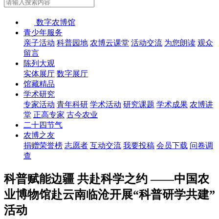
数字农博馆
青少年服务
亲子活动
科普园地
农博云课堂
活动交流
为您朗读
观众
留言
陈列大观
实体展厅
数字展厅
馆藏精品
学术研究
专家活动
青年科研
学术活动
研究课题
学术成果
农博讲
堂
正高专家
古今农业
二十四节气
农博之友
捐赠荣誉榜
志愿者
互动交流
我要投稿
会员下载
问卷调
查
科普赋能边疆 共赴科学之约 ——中国农
业博物馆赴云南临沧开展“科普研学共建”
活动